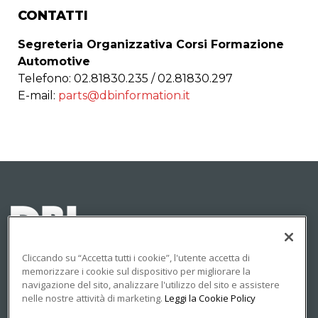
CONTATTI
Segreteria Organizzativa Corsi Formazione
Automotive
Telefono: 02.81830.235 / 02.81830.297
E-mail:
parts@dbinformation.it
Cliccando su “Accetta tutti i cookie”, l'utente accetta di
memorizzare i cookie sul dispositivo per migliorare la
navigazione del sito, analizzare l'utilizzo del sito e assistere
© 2023 DBInformation S.p.A - Partita IVA: 09293820156
nelle nostre attività di marketing.
Leggi la Cookie Policy
PRIVACY
COOKIE