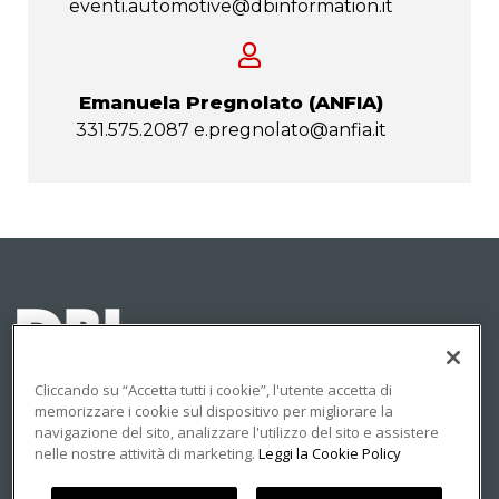
eventi.automotive@dbinformation.it
Emanuela Pregnolato (ANFIA)
331.575.2087
e.pregnolato@anfia.it
Cliccando su “Accetta tutti i cookie”, l'utente accetta di
memorizzare i cookie sul dispositivo per migliorare la
navigazione del sito, analizzare l'utilizzo del sito e assistere
© 2023 DBInformation S.p.A - Partita IVA: 09293820156
nelle nostre attività di marketing.
Leggi la Cookie Policy
PRIVACY
COOKIE