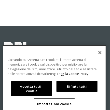
Cliccando su “Accetta tutti i cookie”, l'utente accetta di
memorizzare i cookie sul dispositivo per migliorare la
navigazione del sito, analizzare l'utilizzo del sito e assistere
© 2023 DBInformation S.p.A - Partita IVA: 09293820156
nelle nostre attività di marketing.
Leggi la Cookie Policy
PRIVACY
COOKIE
Accetta tutti i
Rifiuta tutti
cookie
Centro Direzionale Milanofiori
Strada 4, Palazzo A, Scala 2
Impostazioni cookie
20057 Assago (MI)