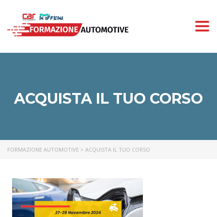
Togg
navi
ACQUISTA IL TUO CORSO
FORMAZIONE AUTOMOTIVE
>
ACQUISTA IL TUO CORSO