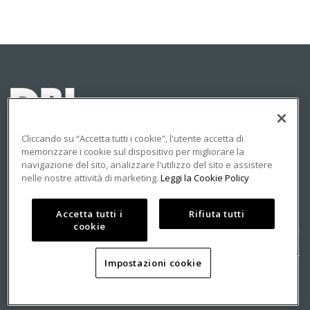
Cliccando su “Accetta tutti i cookie”, l'utente accetta di
memorizzare i cookie sul dispositivo per migliorare la
navigazione del sito, analizzare l'utilizzo del sito e assistere
© 2023 DBInformation S.p.A - Partita IVA: 09293820156
nelle nostre attività di marketing.
Leggi la Cookie Policy
PRIVACY
COOKIE
Accetta tutti i
Rifiuta tutti
cookie
Centro Direzionale Milanofiori
Strada 4, Palazzo A, Scala 2
Impostazioni cookie
20057 Assago (MI)