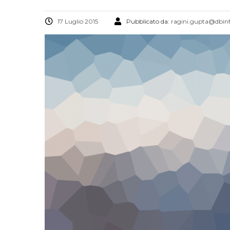
17 Luglio 2015
Pubblicato da:
ragini.gupta@dbinf