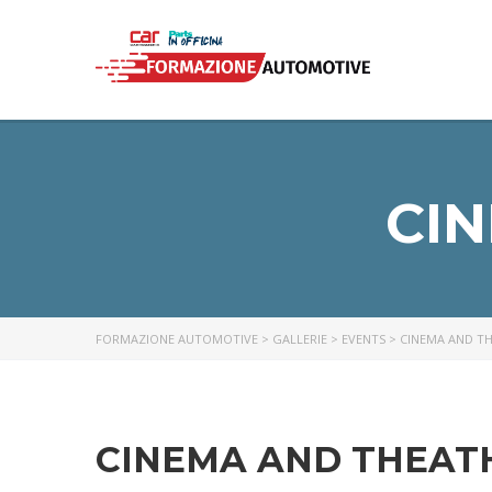
CI
FORMAZIONE AUTOMOTIVE
>
GALLERIE
>
EVENTS
>
CINEMA AND T
CINEMA AND THEAT