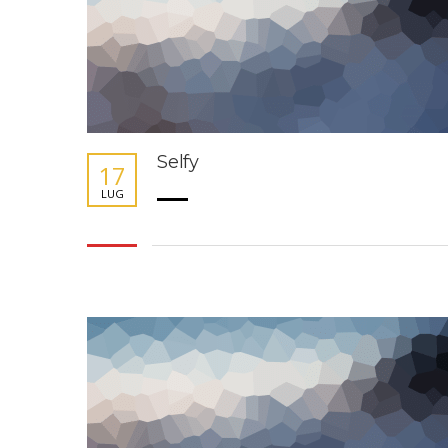
Selfy
17
LUG