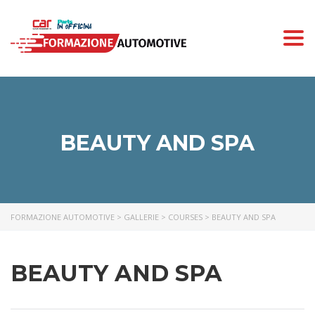
Togg
navi
BEAUTY AND SPA
FORMAZIONE AUTOMOTIVE
>
GALLERIE
>
COURSES
>
BEAUTY AND SPA
BEAUTY AND SPA